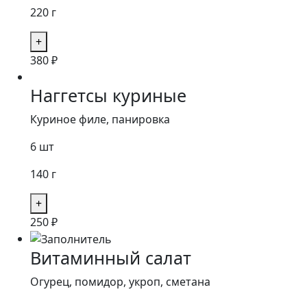
220 г
380
₽
Наггетсы куриные
Куриное филе, панировка
6 шт
140 г
250
₽
Витаминный салат
Огурец, помидор, укроп, сметана