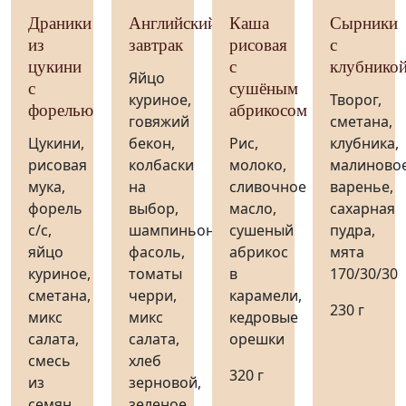
Драники
Английский
Каша
Сырники
из
завтрак
рисовая
с
цукини
с
клубнико
Яйцо
с
сушёным
куриное,
Творог,
форелью
абрикосом
говяжий
сметана,
Цукини,
бекон,
Рис,
клубника,
рисовая
колбаски
молоко,
малиново
мука,
на
сливочное
варенье,
форель
выбор,
масло,
сахарная
с/с,
шампиньоны,
сушеный
пудра,
яйцо
фасоль,
абрикос
мята
куриное,
томаты
в
170/30/30
сметана,
черри,
карамели,
230 г
микс
микс
кедровые
салата,
салата,
орешки
смесь
хлеб
320 г
из
зерновой,
семян,
зеленое