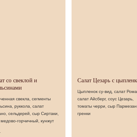
ат со свеклой и
Салат Цезарь с цыплен
льсинами
Цыпленок су-вид, салат Рома
ченная свекла, сегменты
салат Айсберг, соус Цезарь,
ьсина, руккола, салат
томаты черри, сыр Пармезан
но, сельдерей, сыр Сиртаки,
гренки
 медово-горчичный, кунжут
г