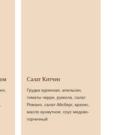
ком
Салат Китчен
но,
Грудка куринная, апельсин,
томаты черри, руккола, салат
,
Романо, салат Айсберг, арахис,
масло кунжутное, соус медово-
горчичный