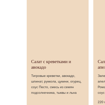
Салат с креветками и
Сал
авокадо
апе
Тигровые креветки, авокадо,
Запе
шпинат, руккола, цукини, огурец,
апел
соус Песто, смесь из семян
Рома
подсолнечника, тыквы и льна
соус
220 