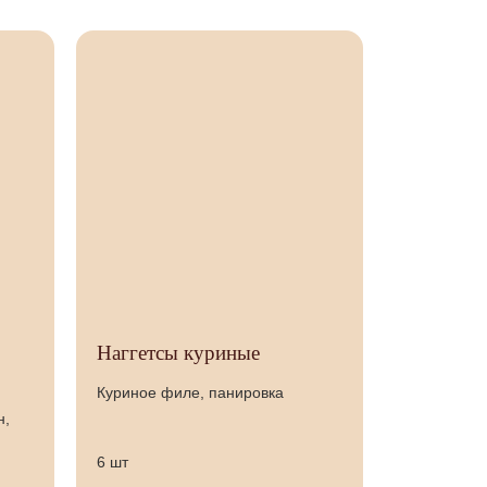
Наггетсы куриные
Куриное филе, панировка
н,
6 шт