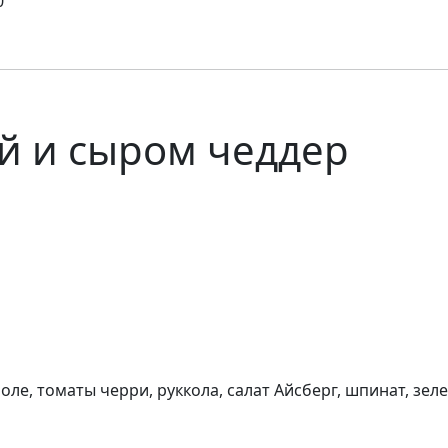
0
й и сыром чеддер
моле, томаты черри, руккола, салат Айсберг, шпинат, зел