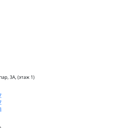
пар, 3А, (этаж 1)
7
7
8