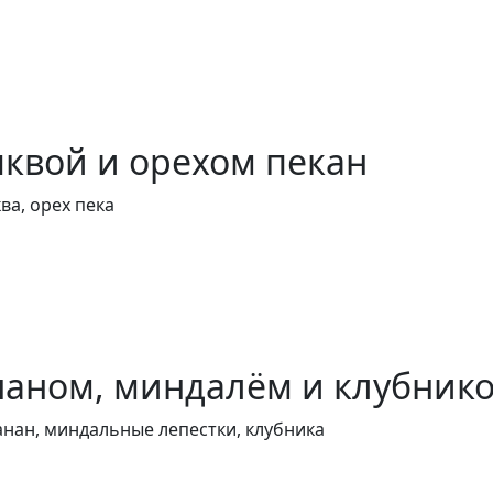
квой и орехом пекан
ва, орех пека
наном, миндалём и клубник
анан, миндальные лепестки, клубника