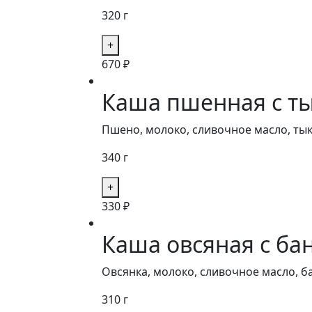
320 г
670
₽
Каша пшенная с ты
Пшено, молоко, сливочное масло, тык
340 г
330
₽
Каша овсяная с ба
Овсянка, молоко, сливочное масло, б
310 г